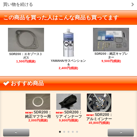
買い物を続ける
この商品を買った人はこんな商品も買ってます
SDR200：純正キャブレ
SDR200：エキゾースト
ター
ガス
YAMAHA/サスペンション
9,500円(税抜)
1,500円(税抜)
＆
2,400円(税抜)
おすすめ商品
SDR200：
SDR200：
SDR2
SDR200：
純正マフラー用
リア インナーフ
FRPタンク
アルミインナー
2,000円(税抜)
9,800円(税抜)
88,000円(税
45,800円(税抜)
<
>