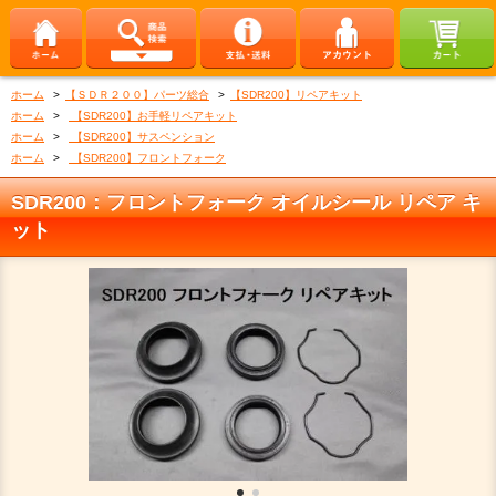
ホーム
>
【ＳＤＲ２００】パーツ総合
>
【SDR200】リペアキット
ホーム
>
【SDR200】お手軽リペアキット
ホーム
>
【SDR200】サスペンション
ホーム
>
【SDR200】フロントフォーク
SDR200：フロントフォーク オイルシール リペア キ
ット