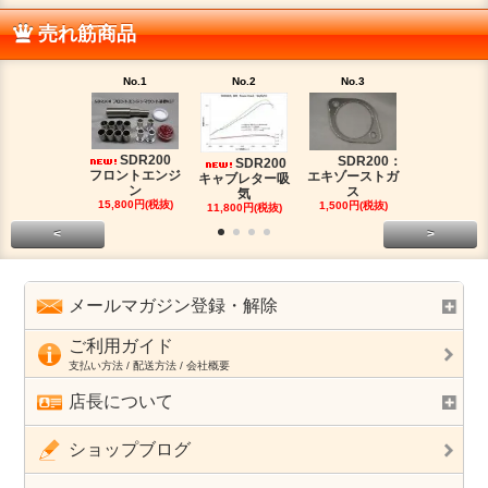
売れ筋商品
No.1
No.2
No.3
No.4
SDR200
SDR200：
【純
SDR200
フロントエンジ
エキゾーストガ
盤】SDR20
キャブレター吸
ン
ス
ガソ
気
15,800円(税抜)
1,500円(税抜)
2,000円(税
11,800円(税抜)
<
>
メールマガジン登録・解除
ご利用ガイド
支払い方法 / 配送方法 / 会社概要
店長について
ショップブログ