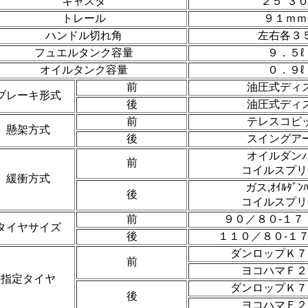
キャスタ
２５°３０
トレール
９１ｍｍ
ハンドル切れ角
左右各３
フュエルタンク容量
９．５ℓ
オイルタンク容量
０．９ℓ
前
油圧式ディ
ブレーキ形式
後
油圧式ディ
前
テレスコピ
懸架方式
後
スイングア
オイルダン
前
コイルスプリ
緩衝方式
ガス,ｵｲﾙﾀﾞﾝ
後
コイルスプリ
前
９０／８０-１７
タイヤサイズ
後
１１０／８０-１
ダンロップＫ７
前
ヨコハマＦ２
指定タイヤ
ダンロップＫ７
後
ヨコハマＦ２