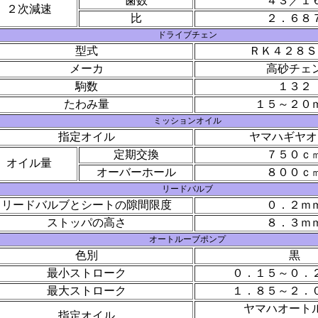
歯数
４３／１
２次減速
比
２．６８
ドライブチェン
型式
ＲＫ４２８Ｓ
メーカ
高砂チェ
駒数
１３２
たわみ量
１５～２０
ミッションオイル
指定オイル
ヤマハギヤオ
定期交換
７５０ｃ
オイル量
オーバーホール
８００ｃ
リードバルブ
リードバルブとシートの隙間限度
０．２ｍ
ストッパの高さ
８．３ｍ
オートルーブポンプ
色別
黒
最小ストローク
０．１５～０．
最大ストローク
１．８５～２．
ヤマハオート
指定オイル