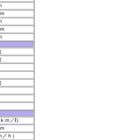
ｍ
ｍ
ｍ
ｍ
ｍ
ｇ
ｇ
ｇ
ｋｍ／ℓ）
ｍ
ｍ／ｈ）