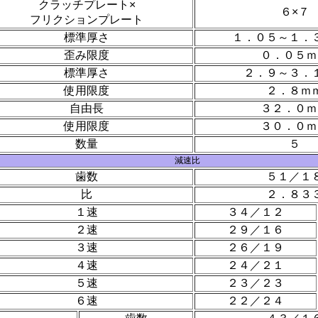
クラッチプレート×
６×７
フリクションプレート
標準厚さ
１．０５～１．
歪み限度
０．０５ｍ
標準厚さ
２．９～３．
使用限度
２．８ｍ
自由長
３２．０ｍ
使用限度
３０．０ｍ
数量
５
減速比
歯数
５１／１
比
２．８３
１速
３４／１２
２速
２９／１６
３速
２６／１９
４速
２４／２１
５速
２３／２３
６速
２２／２４