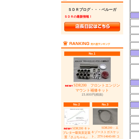
ＳＤＲブログ・・・ベルーガ
ＳＤＲの最新情報！
No.1
SDR200 フロントエンジン
マウント補修キット
15,800円(税抜)
No.2
No.3
SDR200：エ
SDR200 キャ
キゾーストガスケッ
ブレター吸気安定装
ト、2TV-14643-00 コ
置『さぶちゃん』