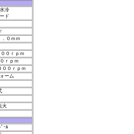
水冷
ード
㎥
７．０ｍｍ
０００ｒｐｍ
０ｒｐｍ
０００ｒｐｍ
ォーム
式
点火
ﾞｰﾙ