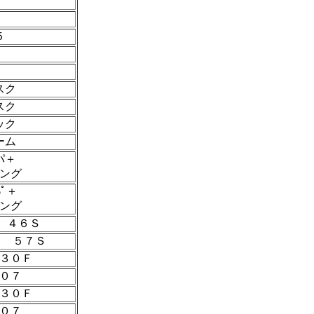
′
５
スク
スク
ック
ーム
パ＋
ング
ﾊﾟ＋
ング
 ４６Ｓ
７ ５７Ｓ
３０Ｆ
０７
３０Ｆ
０７