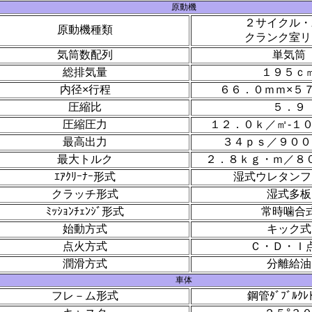
原動機
２サイクル・
原動機種類
クランク室リ
気筒数配列
単気筒
総排気量
１９５ｃ
内径×行程
６６．０ｍｍ×５
圧縮比
５．９
圧縮圧力
１２．０ｋ／㎡-１
最高出力
３４ｐｓ／９００
最大トルク
２．８ｋｇ・ｍ／８
ｴｱｸﾘｰﾅｰ形式
湿式ウレタンフ
クラッチ形式
湿式多板
ﾐｯｼｮﾝﾁｪﾝｼﾞ形式
常時噛合
始動方式
キック式
点火方式
Ｃ・Ｄ・Ｉ
潤滑方式
分離給油
車体
フレ－ム形式
鋼管ﾀﾞﾌﾞﾙｸﾚﾄ