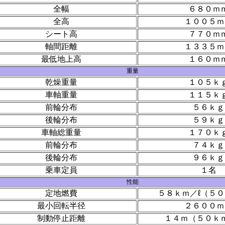
全幅
６８０ｍ
全高
１００５ｍ
シート高
７７０ｍ
軸間距離
１３３５ｍ
最低地上高
１６０ｍ
重量
乾燥重量
１０５ｋ
車軸重量
１１５ｋ
前輪分布
５６ｋｇ
後輪分布
５９ｋｇ
車軸総重量
１７０ｋ
前輪分布
７４ｋｇ
後輪分布
９６ｋｇ
乗車定員
１名
性能
定地燃費
５８ｋｍ／ℓ（５０
最小回転半径
２６００ｍ
制動停止距離
１４ｍ（５０ｋ