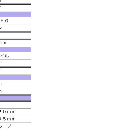
６
７
ＨＯ
ン
ｍｍ
イル
㎥
㎥
ｍ
ｍ
２０ｍｍ
０５ｍｍ
ルーブ