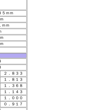
３５ｍｍ
ｍ
１ｍｍ
ｍ
ｍ
ｍ
８
３
２．８３３
１．８１３
１．３６８
１．１４３
１．０００
０．９１７