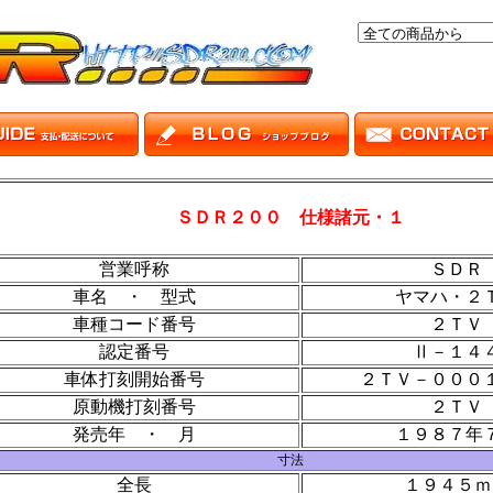
ＳＤＲ２００ 仕様諸元・１
営業呼称
ＳＤＲ
車名 ・ 型式
ヤマハ・２
車種コード番号
２ＴＶ
認定番号
Ⅱ－１４
車体打刻開始番号
２ＴＶ－０００
原動機打刻番号
２ＴＶ
発売年 ・ 月
１９８７年
寸法
全長
１９４５ｍ