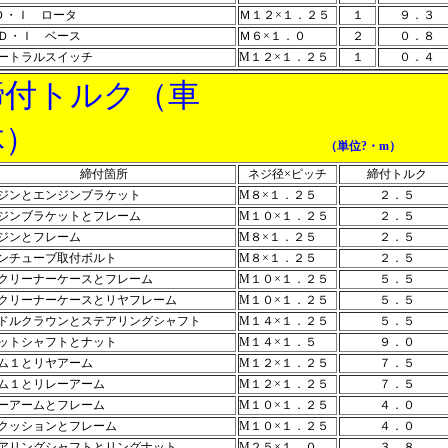
Ｄ・Ｉ ロータ
Ｍ１２×１．２５
１
９．３
Ｄ・Ｉ ベース
Ｍ６×１．０
２
０．８
ートラルスイッチ
M１２×１．２５
１
０．４
締付トルク（車
体）
（単位?・m）
締付箇所
ネジ径×ピッチ
締付トルク
ジンとエンジンブラケット
M８×１．２５
２．５
ジンブラケットとフレーム
M１０×１．２５
２．５
ジンとフレーム
M８×１．２５
２．５
ンチューブ取付ボルト
M８×１．２５
２．５
クリーナーケースとフレーム
M１０×１．２５
５．５
クリーナーケースとリヤフレーム
M１０×１．２５
５．５
ドルクラウンとステアリングシャフト
M１４×１．２５
５．５
ットシャフトとナット
M１４×１．５
９．０
ム１とリヤアーム
M１２×１．２５
７．５
ム１とリレーアーム
M１２×１．２５
７．５
ーアームとフレーム
M１０×１．２５
４．０
クッションとフレーム
M１０×１．２５
４．０
アリングシャフトとリングナット
M２５×１．０
３．８