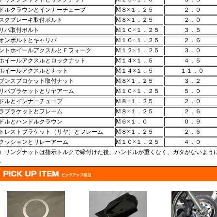
ドルクラウンとインナーチューブ
M８×１．２５
２．０
スクブレーキ取付ボルト
M８×１．２５
２．０
リパ取付ボルト
M１０×１．２５
３．５
オンボルトとキャリパ
M１０×１．２５
２．６
ントホイールアクスルとＦフォーク
M１２×１．２５
３．０
ホイールアクスルとロックナット
M１４×１．５
４．５
ホイールアクスルとナット
M１４×１．５
１１．０
ブンスプロケット取付ナット
M８×１．２５
３．２
リパブラケットとリヤアーム
M１０×１．２５
５．０
ドルとインナーチューブ
M８×１．２５
２．０
ラブラケットとフレーム
M８×１．２５
２．６
ドルとハンドルクラウン
M６×１．０
０．９
トレストブラケット（リヤ）とフレーム
M８×１．２５
２．６
クッションとリレーアーム
M１０×１．２５
４．０
）リングナットは指示トルクで締付けた後、ハンドルが重くなく、ガタがないよう
。