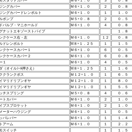
モスタットカバー
Ｍ６×１．０
３
０．８
ジングカバー
Ｍ６×１．０
２
０．８
ジングカバードレンボルト
Ｍ６×１．０
１
１．０
ルポンプ
Ｍ５×０．８
２
０．５
ドバルブ・マニホールド
Ｍ６×１．０
４
０．８
グナットエキゾーストパイプ
１．８
ンクケース右・左
Ｍ６×１．０
１２
０．８
ルドレンボルト
M８×１．２５
１
１．５
ンクケースカバー１
Ｍ６×１．０
６
０．５
ンクケースカバー２
Ｍ６×１．０
６
０．８
ー１
Ｍ６×１．０
４
０．５
ダ（オイルｼｰﾙ押さえ）
M８×１．２５
１
１．６
ククランクボス
Ｍ１２×１．０
１
６．５
イマリドリブンギヤ
Ｍ１２×１．０
１
８．０
イマリドリブンギヤ
Ｍ１２×１．０
１
５．５
ッチスプリング
Ｍ５×０．８
４
０．６
ートカバー
Ｍ６×１．０
２
１．０
イブスプロケット
Ｍ６×１．０
２
１．０
メーターハウジング
Ｍ６×１．０
１
０．５
ッパレバー
Ｍ６×１．０
１
１．４
トアーム
Ｍ６×１．０
１
２．２
モスイッチ
１
１．５