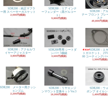
SDR200：純正マフラ
SDR200：リア インナ
SDR200：ア
ー用 スペーサーガスケット
ーフェンダー（黒ゲルコー
ナー フロント ブレ
2,000円(税抜)
ト）
スク
9,800円(税抜)
45,800円(税抜
SDR200：アクセルワ
SDR200専用 シートダ
SDR200：エ
イヤーアジャスター
ンパー 5個組
トガスケット、2TV-1
3,800円(税抜)
3,600円(税抜)
00 コーティングバ
1,500円(税抜)
SDR200 メーター用クッシ
SDR200：リヤエンジ
SDR200：ウ
ョンゴム
ンマウント交換キットVer.3
ポンプ オイルシ
2,200円(税抜)
16,000円(税抜)
1,400円(税抜)