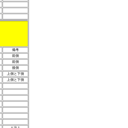
備考
前側
前側
後側
上側と下側
上側と下側
＊注１