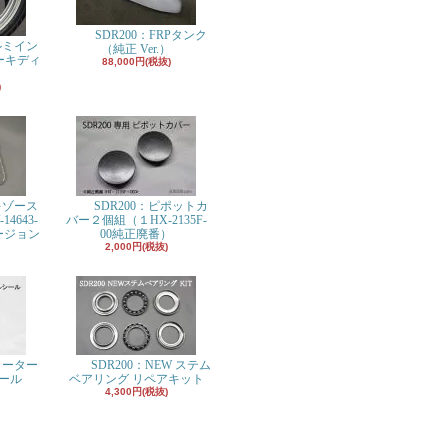
SDR200：FRPタンク
ルミイン
（純正 Ver.）
ーキディ
88,000円(税抜)
)
キゾース
SDR200：ピポットカ
4643-
バー２個組（１HX-2135F-
ージョン
00純正廃番）
2,000円(税抜)
ォーター
SDR200：NEW ステム
ール
ベアリング リペアキット
4,300円(税抜)