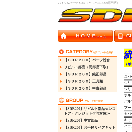
バイク&パーツ SDR （ヤマハSDR200専門店）
【ＳＤＲ２００】パーツ総合
（単
リビルト部品（同部品下取）
【ＳＤＲ２００】純正部品
スパ
【ＳＤＲ２００】工具類
シリ
【ＳＤＲ２００】中古部品
シリ
ホル
バル
プー
【SDR200】リビルト部品≪レス
トア・クレジット付与対象≫
カバ
キャ
【SDR200】中古部品
バラ
【SDR200】お手軽リペアキット