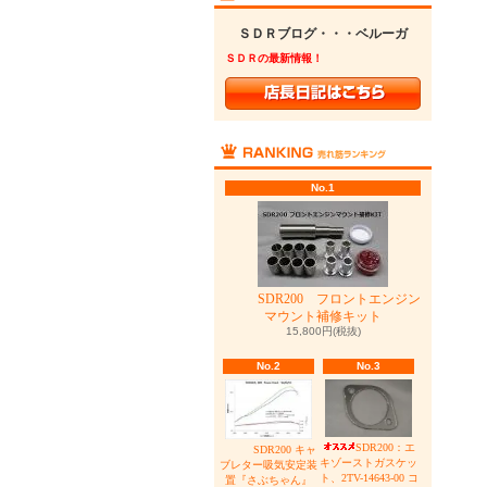
ＳＤＲブログ・・・ベルーガ
ＳＤＲの最新情報！
No.1
SDR200 フロントエンジン
マウント補修キット
15,800円(税抜)
No.2
No.3
SDR200：エ
SDR200 キャ
キゾーストガスケッ
ブレター吸気安定装
ト、2TV-14643-00 コ
置『さぶちゃん』