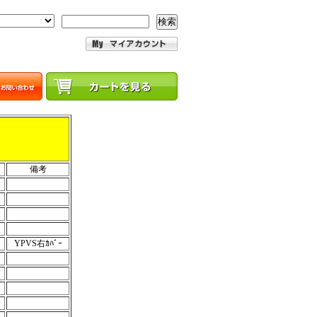
検索
備考
YPVS右ｶﾊﾞｰ