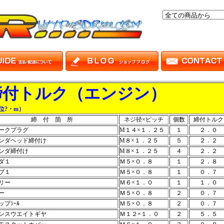
締付トルク（エンジン）
位?・m）
締 付 箇 所
ネジ径×ピッチ
個数
締付トルク
ークプラグ
M１４×１．２５
１
２．０
ンダヘッド締付け
M８×１．２５
５
２．２
ンダ締付け
M８×１．２５
４
２．２
ダ１
Ｍ５×０．８
１
２．８
ブ１
Ｍ５×０．８
１
０．７
リー
Ｍ６×１．０
１
１．０
ー
Ｍ５×０．８
２
０．７
ップｼｰﾙ
Ｍ５×０．８
２
０．７
ンスウエイトギヤ
Ｍ１２×１．０
２
５．５