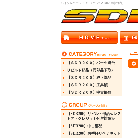
バイク&パーツ SDR （ヤマハSDR200専門店）
ホー
【ＳＤＲ２００】パーツ総合
リビルト部品（同部品下取）
【ＳＤＲ２００】純正部品
【ＳＤＲ２００】工具類
【ＳＤＲ２００】中古部品
【SDR200】リビルト部品≪レス
トア・クレジット付与対象≫
【SDR200】中古部品
【SDR200】お手軽リペアキット