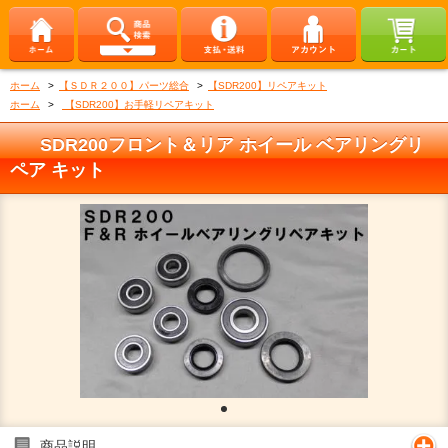
ホーム
>
【ＳＤＲ２００】パーツ総合
>
【SDR200】リペアキット
ホーム
>
【SDR200】お手軽リペアキット
SDR200フロント＆リア ホイール ベアリングリ
ペア キット
商品説明