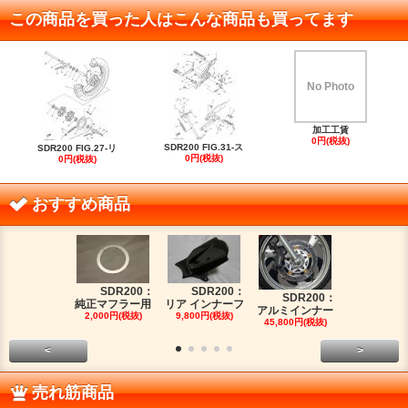
この商品を買った人はこんな商品も買ってます
No Photo
加工工賃
0円(税抜)
SDR200 FIG.31-ス
SDR200 FIG.27-リ
0円(税抜)
0円(税抜)
おすすめ商品
SDR200：
SDR200：
SDR2
SDR200：
純正マフラー用
リア インナーフ
FRPタンク
アルミインナー
2,000円(税抜)
9,800円(税抜)
88,000円(税
45,800円(税抜)
<
>
売れ筋商品