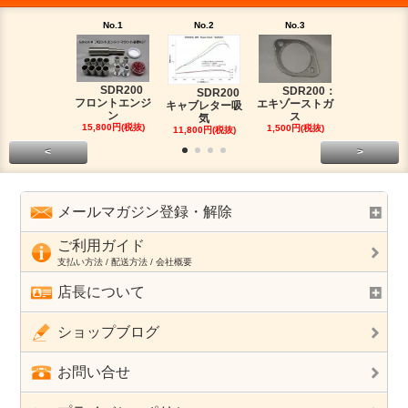
No.1
No.2
No.3
No.4
SDR200
SDR200：
【純
SDR200
フロントエンジ
エキゾーストガ
盤】SDR20
キャブレター吸
ン
ス
ガソ
気
15,800円(税抜)
1,500円(税抜)
2,000円(税
11,800円(税抜)
<
>
メールマガジン登録・解除
ご利用ガイド
支払い方法 / 配送方法 / 会社概要
店長について
ショップブログ
お問い合せ